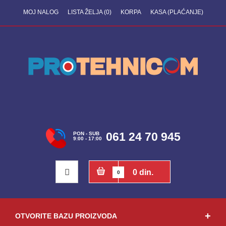
MOJ NALOG
LISTA ŽELJA (0)
KORPA
KASA (PLAĆANJE)
061 24 70 945
PON - SUB
9:00 - 17:00
0 din.
0
OTVORITE BAZU PROIZVODA