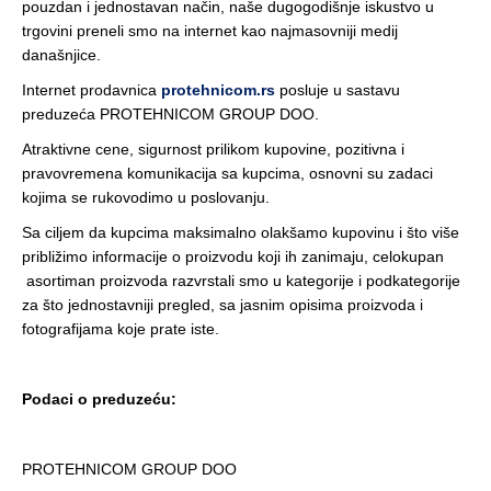
pouzdan i jednostavan način, naše dugogodišnje iskustvo u
trgovini preneli smo na internet kao najmasovniji medij
današnjice.
Internet prodavnica
protehnicom.rs
posluje u sastavu
preduzeća PROTEHNICOM GROUP DOO.
Atraktivne cene, sigurnost prilikom kupovine, pozitivna i
pravovremena komunikacija sa kupcima, osnovni su zadaci
kojima se rukovodimo u poslovanju.
Sa ciljem da kupcima maksimalno olakšamo kupovinu i što više
približimo informacije o proizvodu koji ih zanimaju, celokupan
asortiman proizvoda razvrstali smo u kategorije i podkategorije
za što jednostavniji pregled, sa jasnim opisima proizvoda i
fotografijama koje prate iste.
Podaci o preduzeću:
PROTEHNICOM GROUP DOO