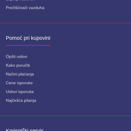
Prečišćivači vazduha
Pomoć pri kupovini
Opšti uslovi
Kako poručiti
Načini plaćanja
Cene isporuke
Uslovi isporuke
Najčešća pitanja
Korisnički servis