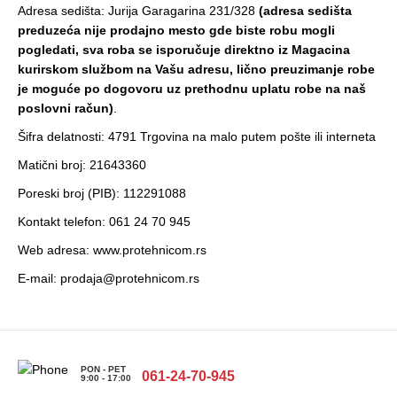
Adresa sedišta: Jurija Garagarina 231/328
(adresa sedišta
preduzeća nije prodajno mesto gde biste robu mogli
pogledati, sva roba se isporučuje direktno iz Magacina
kurirskom službom na Vašu adresu, lično preuzimanje robe
je moguće po dogovoru uz prethodnu uplatu robe na naš
poslovni račun)
.
Šifra delatnosti: 4791 Trgovina na malo putem pošte ili interneta
Matični broj: 21643360
Poreski broj (PIB): 112291088
Kontakt telefon: 061 24 70 945
Web adresa: www.protehnicom.rs
E-mail: prodaja@protehnicom.rs
PON - PET
061-24-70-945
9:00 - 17:00