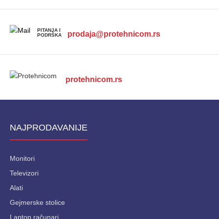
PITANJA I
prodaja@protehnicom.rs
PODRŠKA
protehnicom.rs
NAJPRODAVANIJE
Monitori
Televizori
Alati
Gejmerske stolice
Laptop računari