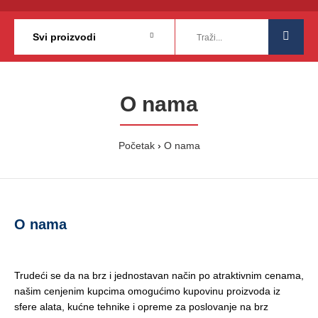
O nama
Početak
O nama
O nama
Trudeći se da na brz i jednostavan način po atraktivnim cenama,
našim cenjenim kupcima omogu
ć
imo kupovinu proizvoda iz
sfere alata, kućne tehnike i opreme za poslovanje na brz