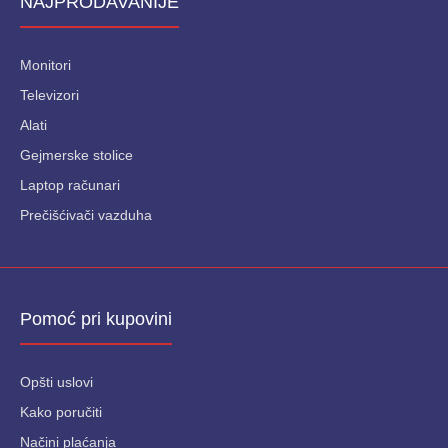
NAJPRODAVANIJE
Monitori
Televizori
Alati
Gejmerske stolice
Laptop računari
Prečišćivači vazduha
Pomoć pri kupovini
Opšti uslovi
Kako poručiti
Načini plaćanja