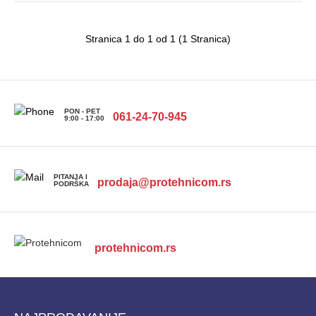
Veličina ekrana 31.5"Rezolucija 2.560 x 1.440Tip
Stranica 1 do 1 od 1 (1 Stranica)
ekrana TFT L..
PON - PET
061-24-70-945
9:00 - 17:00
PITANJA I
prodaja@protehnicom.rs
PODRŠKA
protehnicom.rs