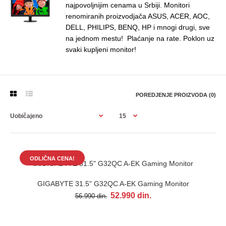
najpovoljnijim cenama u Srbiji. Monitori
renomiranih proizvodjača ASUS, ACER, AOC,
DELL, PHILIPS, BENQ, HP i mnogi drugi, sve
na jednom mestu! Plaćanje na rate. Poklon uz
svaki kupljeni monitor!
POREDJENJE PROIZVODA (0)
ODLIČNA CENA!
ODLIČNA CENA!
GIGABYTE 31.5" G32QC A-EK Gaming Monitor
GIGABYTE 31.5" G32QC A-EK Gaming Monitor
52.990 din.
56.990 din.
52.990 din.
56.990 din.