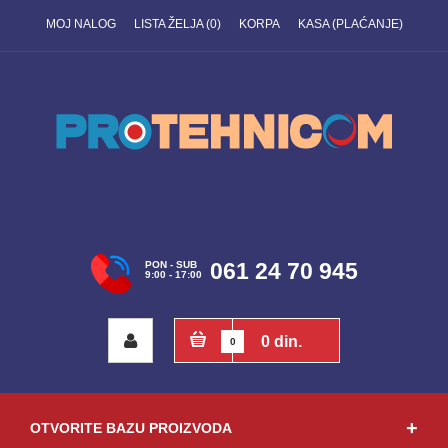
MOJ NALOG
LISTA ŽELJA (0)
KORPA
KASA (PLAĆANJE)
061 24 70 945
PON - SUB
9:00 - 17:00
0 din.
0
OTVORITE BAZU PROIZVODA