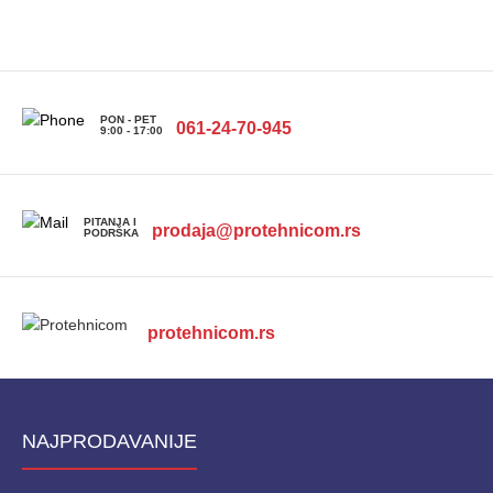
PON - PET
061-24-70-945
9:00 - 17:00
PITANJA I
prodaja@protehnicom.rs
PODRŠKA
protehnicom.rs
NAJPRODAVANIJE