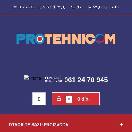
MOJ NALOG
LISTA ŽELJA (0)
KORPA
KASA (PLAĆANJE)
061 24 70 945
PON - SUB
9:00 - 17:00
0 din.
0
OTVORITE BAZU PROIZVODA