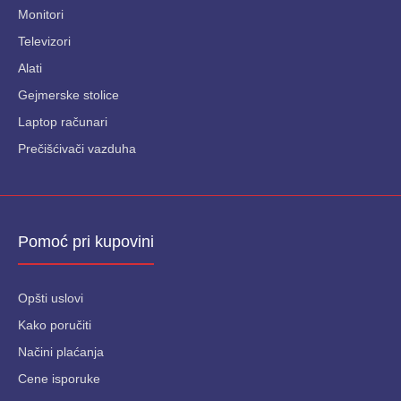
Monitori
Televizori
Alati
Gejmerske stolice
Laptop računari
Prečišćivači vazduha
Pomoć pri kupovini
Opšti uslovi
Kako poručiti
Načini plaćanja
Cene isporuke