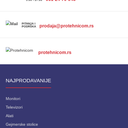
PITANJA I
prodaja@protehnicom.rs
PODRŠKA
protehnicom.rs
NAJPRODAVANIJE
Monitori
Televizori
Alati
Gejmerske stolice