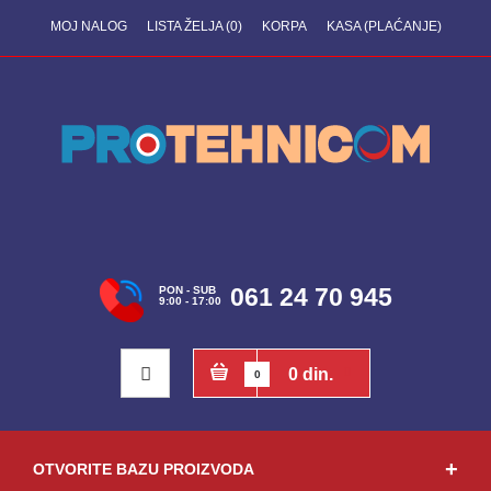
MOJ NALOG
LISTA ŽELJA (0)
KORPA
KASA (PLAĆANJE)
061 24 70 945
PON - SUB
9:00 - 17:00
0 din.
0
OTVORITE BAZU PROIZVODA