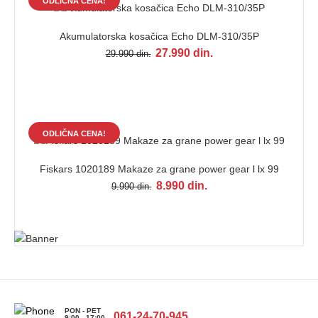
ODLIČNA CENA!
Akumulatorska kosačica Echo DLM-310/35P
27.990 din.
29.990 din.
ODLIČNA CENA!
Fiskars 1020189 Makaze za grane power gear l lx 99
8.990 din.
9.990 din.
PON - PET
061-24-70-945
9:00 - 17:00