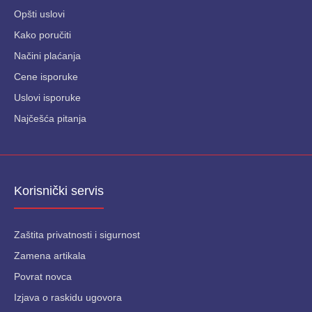
Opšti uslovi
Kako poručiti
Načini plaćanja
Cene isporuke
Uslovi isporuke
Najčešća pitanja
Korisnički servis
Zaštita privatnosti i sigurnost
Zamena artikala
Povrat novca
Izjava o raskidu ugovora