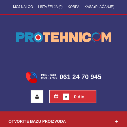
MOJ NALOG
LISTA ŽELJA (0)
KORPA
KASA (PLAĆANJE)
061 24 70 945
PON - SUB
9:00 - 17:00
0 din.
0
OTVORITE BAZU PROIZVODA