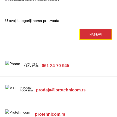
U ovoj kategoriji nema proizvoda.
NASTAVI
PON - PET
061-24-70-945
9:00 - 17:00
PITANJA I
prodaja@protehnicom.rs
PODRŠKA
protehnicom.rs