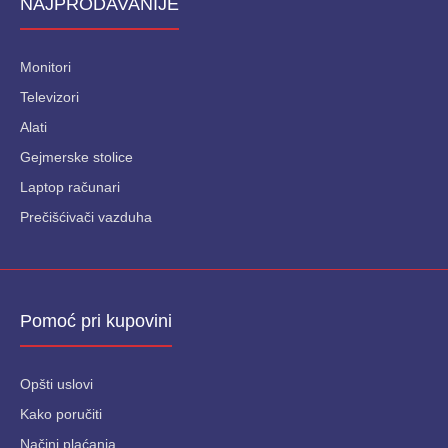
NAJPRODAVANIJE
Monitori
Televizori
Alati
Gejmerske stolice
Laptop računari
Prečišćivači vazduha
Pomoć pri kupovini
Opšti uslovi
Kako poručiti
Načini plaćanja