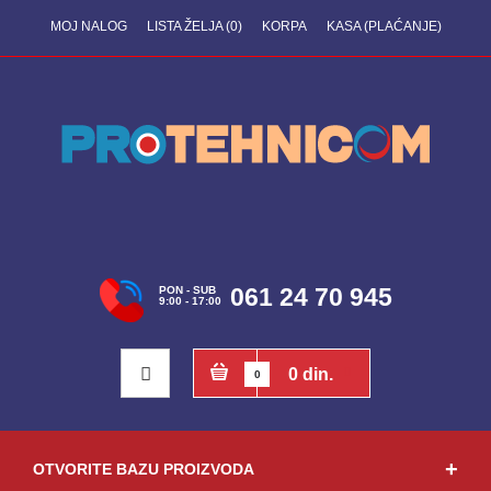
MOJ NALOG
LISTA ŽELJA (0)
KORPA
KASA (PLAĆANJE)
061 24 70 945
PON - SUB
9:00 - 17:00
0 din.
0
OTVORITE BAZU PROIZVODA