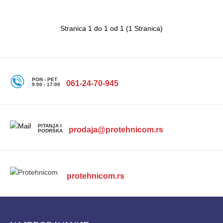
Sva inteligentna stanica u potpuno automatizovanom
Stranica 1 do 1 od 1 (1 Stranica)
sistemuPametna stanica, sušenje toplim vazduhom i..
PON - PET
061-24-70-945
9:00 - 17:00
PITANJA I
prodaja@protehnicom.rs
PODRŠKA
protehnicom.rs