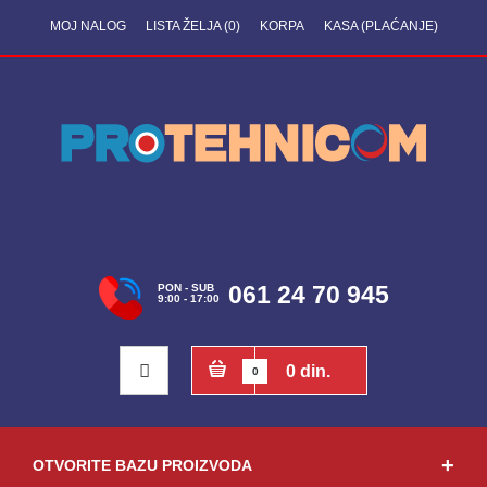
MOJ NALOG
LISTA ŽELJA (0)
KORPA
KASA (PLAĆANJE)
061 24 70 945
PON - SUB
9:00 - 17:00
0 din.
0
OTVORITE BAZU PROIZVODA