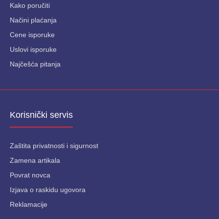
Kako poručiti
Načini plaćanja
Cene isporuke
Uslovi isporuke
Najčešća pitanja
Korisnički servis
Zaštita privatnosti i sigurnost
Zamena artikala
Povrat novca
Izjava o raskidu ugovora
Reklamacije