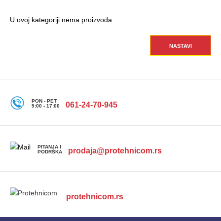
U ovoj kategoriji nema proizvoda.
NASTAVI
PON - PET
061-24-70-945
9:00 - 17:00
PITANJA I
prodaja@protehnicom.rs
PODRŠKA
protehnicom.rs