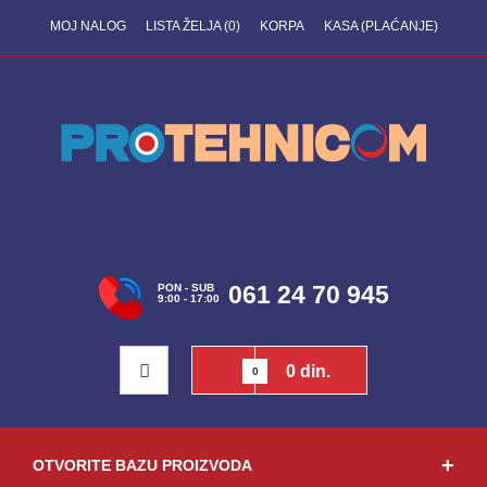
MOJ NALOG
LISTA ŽELJA (0)
KORPA
KASA (PLAĆANJE)
061 24 70 945
PON - SUB
9:00 - 17:00
0 din.
0
OTVORITE BAZU PROIZVODA