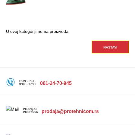
U ovoj kategoriji nema proizvoda.
NASTAVI
PON - PET
061-24-70-945
9:00 - 17:00
PITANJA I
prodaja@protehnicom.rs
PODRŠKA